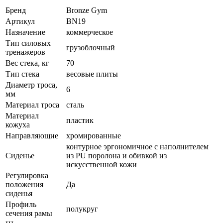
Бренд
Bronze Gym
Артикул
BN19
Назначение
коммерческое
Тип силовых
грузоблочный
тренажеров
Вес стека, кг
70
Тип стека
весовые плиты
Диаметр троса,
6
мм
Материал троса
сталь
Материал
пластик
кожуха
Направляющие
хромированные
контурное эргономичное с наполнителем
Сиденье
из PU поролона и обивкой из
искусственной кожи
Регулировка
положения
Да
сиденья
Профиль
полукруг
сечения рамы