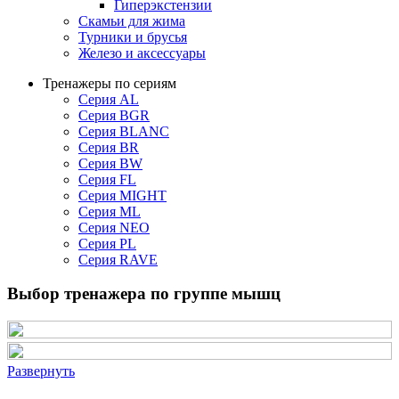
Гиперэкстензии
Скамьи для жима
Турники и брусья
Железо и аксессуары
Тренажеры по сериям
Серия AL
Серия BGR
Серия BLANC
Серия BR
Серия BW
Серия FL
Серия MIGHT
Серия ML
Серия NEO
Серия PL
Серия RAVE
Выбор тренажера по группе мышц
Развернуть