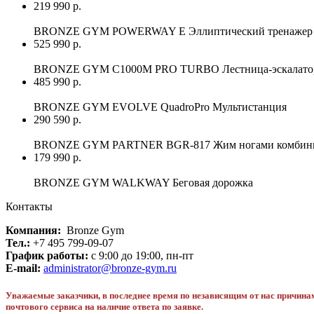
219 990 р.
BRONZE GYM POWERWAY E Эллиптический тренажер 
525 990 р.
BRONZE GYM C1000M PRO TURBO Лестница-эскалатор
485 990 р.
BRONZE GYM EVOLVE QuadroPro Мультистанция
290 590 р.
BRONZE GYM PARTNER BGR-817 Жим ногами комбинир
179 990 р.
BRONZE GYM WALKWAY Беговая дорожка
Контакты
Компания:
Bronze Gym
Тел.:
+7 495 799-09-07
График работы:
c 9:00 до 19:00, пн-пт
E-mail:
administrator@bronze-gym.ru
Уважаемые заказчики, в последнее время по независящим от нас причин
почтового сервиса на наличие ответа по заявке.