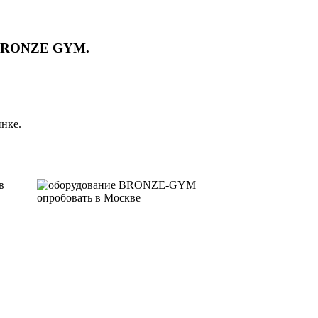
и BRONZE GYM.
нке.