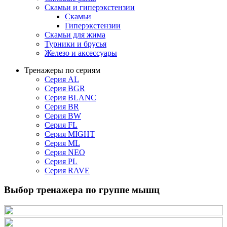
Скамьи и гиперэкстензии
Скамьи
Гиперэкстензии
Скамьи для жима
Турники и брусья
Железо и аксессуары
Тренажеры по сериям
Серия AL
Серия BGR
Серия BLANC
Серия BR
Серия BW
Серия FL
Серия MIGHT
Серия ML
Серия NEO
Серия PL
Серия RAVE
Выбор тренажера по группе мышц