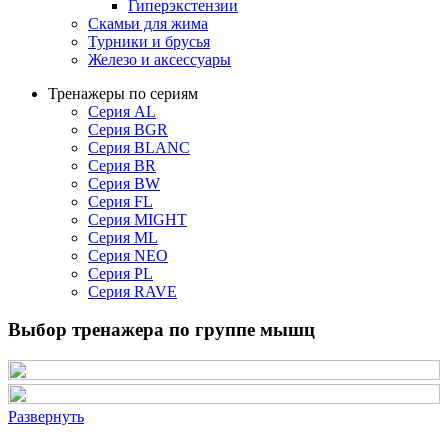
Гиперэкстензии
Скамьи для жима
Турники и брусья
Железо и аксессуары
Тренажеры по сериям
Серия AL
Серия BGR
Серия BLANC
Серия BR
Серия BW
Серия FL
Серия MIGHT
Серия ML
Серия NEO
Серия PL
Серия RAVE
Выбор тренажера по группе мышц
Развернуть