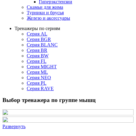
Гиперэкстензии
Скамьи для жима
Турники и брусья
Железо и аксессуары
Тренажеры по сериям
Серия AL
Серия BGR
Серия BLANC
Серия BR
Серия BW
Серия FL
Серия MIGHT
Серия ML
Серия NEO
Серия PL
Серия RAVE
Выбор тренажера по группе мышц
Развернуть