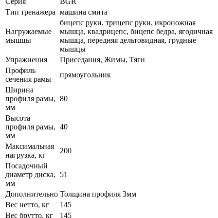
Серия
BGR
Тип тренажера
машина смита
бицепс руки, трицепс руки, икроножная
Нагружаемые
мышца, квадрицепс, бицепс бедра, ягодичная
мышцы
мышца, передняя дельтовидная, грудные
мышцы
Упражнения
Приседания, Жимы, Тяги
Профиль
прямоугольник
сечения рамы
Ширина
профиля рамы,
80
мм
Высота
профиля рамы,
40
мм
Максимальная
200
нагрузка, кг
Посадочный
диаметр диска,
51
мм
Дополнительно
Толщина профиля 3мм
Вес нетто, кг
145
Вес брутто, кг
145