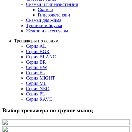
Скамьи и гиперэкстензии
Скамьи
Гиперэкстензии
Скамьи для жима
Турники и брусья
Железо и аксессуары
Тренажеры по сериям
Серия AL
Серия BGR
Серия BLANC
Серия BR
Серия BW
Серия FL
Серия MIGHT
Серия ML
Серия NEO
Серия PL
Серия RAVE
Выбор тренажера по группе мышц