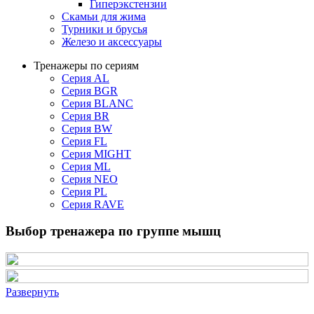
Гиперэкстензии
Скамьи для жима
Турники и брусья
Железо и аксессуары
Тренажеры по сериям
Серия AL
Серия BGR
Серия BLANC
Серия BR
Серия BW
Серия FL
Серия MIGHT
Серия ML
Серия NEO
Серия PL
Серия RAVE
Выбор тренажера по группе мышц
Развернуть