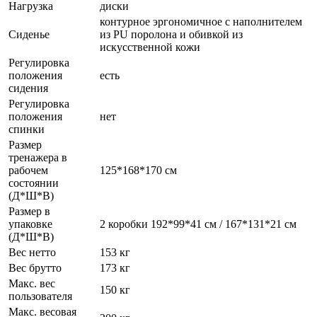
Нагрузка
диски
контурное эргономичное с наполнителем
Сиденье
из PU поролона и обивкой из
искусственной кожи
Регулировка
положения
есть
сидения
Регулировка
положения
нет
спинки
Размер
тренажера в
рабочем
125*168*170 см
состоянии
(Д*Ш*В)
Размер в
упаковке
2 коробки 192*99*41 см / 167*131*21 см
(Д*Ш*В)
Вес нетто
153 кг
Вес брутто
173 кг
Макс. вес
150 кг
пользователя
Макс. весовая