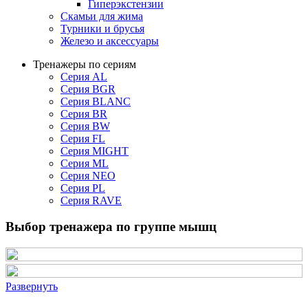
Гиперэкстензии
Скамьи для жима
Турники и брусья
Железо и аксессуары
Тренажеры по сериям
Серия AL
Серия BGR
Серия BLANC
Серия BR
Серия BW
Серия FL
Серия MIGHT
Серия ML
Серия NEO
Серия PL
Серия RAVE
Выбор тренажера по группе мышц
Развернуть