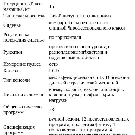
Инерционный вес
15
маховика, кг
Тип педального узла
литой шатун на подшипниках
комфортабельное сиденье со
Сиденье
спинкой,¶профессионального класса
Регулировка
по горизонтали
положения сиденья
профессионального уровня, с
Рукоятки
разноплановыми¶хватами и
подставками для локтей
Измерение пульса
есть
Консоль
LCD
многофункциональный LСD основной
Тип консоли
дисплей с графической матрицей
время, скорость, наклон, дистанция,
Показания консоли
калории, пульс, профиль, ур-нь
нагрузки
Общее количество
23
программ
ручной режим, 12 предустановленных
программ, программа фитнес, 4
Спецификация
пользовательских программ, 4
программ