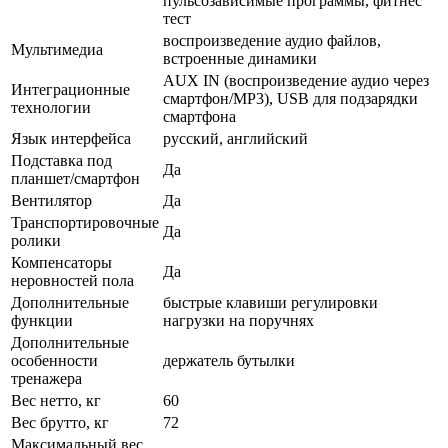
пульсозависимые программы, фитнес
тест
воспроизведение аудио файлов,
Мультимедиа
встроенные динамики
AUX IN (воспроизведение аудио через
Интеграционные
смартфон/MP3), USB для подзарядки
технологии
смартфона
Язык интерфейса
русский, английский
Подставка под
Да
планшет/смартфон
Вентилятор
Да
Транспортировочные
Да
ролики
Компенсаторы
Да
неровностей пола
Дополнительные
быстрые клавиши регулировки
функции
нагрузки на поручнях
Дополнительные
особенности
держатель бутылки
тренажера
Вес нетто, кг
60
Вес брутто, кг
72
Максимальный вес