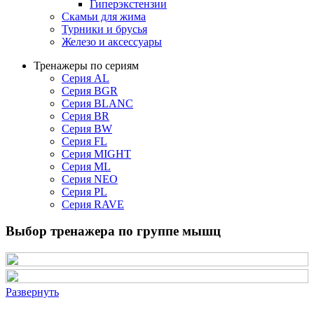
Гиперэкстензии
Скамьи для жима
Турники и брусья
Железо и аксессуары
Тренажеры по сериям
Серия AL
Серия BGR
Серия BLANC
Серия BR
Серия BW
Серия FL
Серия MIGHT
Серия ML
Серия NEO
Серия PL
Серия RAVE
Выбор тренажера по группе мышц
Развернуть