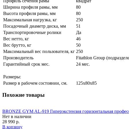
Профиль сечения рамы
квадрат
Ширина профиля рамы, мм
80
Высота профиля рамы, мм
80
Максимальная нагрузка, кг
250
Посадочный диаметр диска, мм
51
Транспортировочные ролики
Да
Вес нетто, кг
46
Вес брутто, кг
50
Максимальный вес пользователя, кг
250
Производитель
Fitathlon Group (подраздел
Гарантийный срок мес.
24 мес.
Размеры:
Размер в рабочем состоянии, см.
125х80x85
Похожие товары
BRONZE GYM AL-919 Гиперэкстензия горизонтальная профес
Нет в наличии
28 990 р.
В корзину