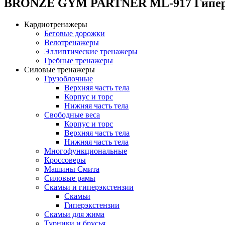
BRONZE GYM PARTNER ML-917 Гипер
Кардиотренажеры
Беговые дорожки
Велотренажеры
Эллиптические тренажеры
Гребные тренажеры
Силовые тренажеры
Грузоблочные
Верхняя часть тела
Корпус и торс
Нижняя часть тела
Свободные веса
Корпус и торс
Верхняя часть тела
Нижняя часть тела
Многофункциональные
Кроссоверы
Машины Смита
Силовые рамы
Скамьи и гиперэкстензии
Скамьи
Гиперэкстензии
Скамьи для жима
Турники и брусья