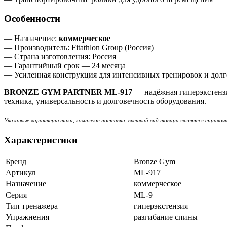
Особенности
— Назначение:
коммерческое
— Производитель: Fitathlon Group (Россия)
— Страна изготовления: Россия
— Гарантийный срок — 24 месяца
— Усиленная конструкция для интенсивных тренировок и дол
BRONZE GYM PARTNER ML‑917
— надёжная гиперэкстензи
техника, универсальность и долговечность оборудования.
Указанные характеристики, комплект поставки, внешний вид товара являются справоч
Характеристики
Бренд
Bronze Gym
Артикул
ML-917
Назначение
коммерческое
Серия
ML-9
Тип тренажера
гиперэкстензия
Упражнения
разгибание спины