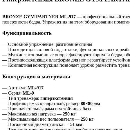
BRONZE GYM PARTNER ML‑917
— профессиональный трена
поверхности бедра. Упражнения на этом оборудовании помогаю
Функциональность
— Основное упражнение: разгибание спины
— Подходит для силовой подготовки, функциональных и реа
— Мягкие эргономичные опоры фиксируют корпус и бёдра, об
— Противоскользящая платформа для ног гарантирует устойчив
— Компактная конструкция позволяет удобно разместить трена
Конструкция и материалы
— Артикул:
ML‑917
— Серия:
ML‑9
— Тип тренажёра:
гиперэкстензия
— Профиль рамы: квадратный, размер
80×80 мм
— Прочная стальная рама и устойчивая база
— Максимальная нагрузка —
250 кг
— Максимальный вес пользователя —
250 кг
— Посадочный диаметр диска —
51 мм
— Транспортировочные ролики для удобного перемещения