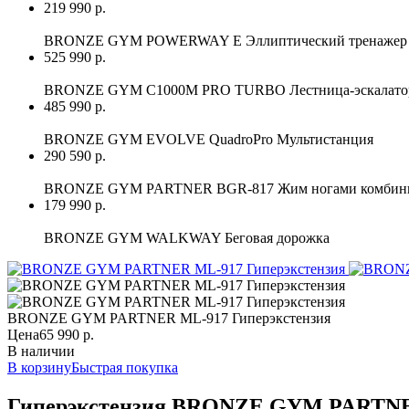
219 990 р.
BRONZE GYM POWERWAY E Эллиптический тренажер 
525 990 р.
BRONZE GYM C1000M PRO TURBO Лестница-эскалатор
485 990 р.
BRONZE GYM EVOLVE QuadroPro Мультистанция
290 590 р.
BRONZE GYM PARTNER BGR-817 Жим ногами комбинир
179 990 р.
BRONZE GYM WALKWAY Беговая дорожка
BRONZE GYM PARTNER ML-917 Гиперэкстензия
Цена
65 990 р.
В наличии
В корзину
Быстрая покупка
Гиперэкстензия BRONZE GYM PARTN