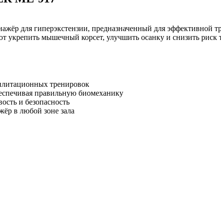
жёр для гиперэкстензии, предназначенный для эффективной т
т укрепить мышечный корсет, улучшить осанку и снизить риск 
билитационных тренировок
еспечивая правильную биомеханику
ость и безопасность
жёр в любой зоне зала