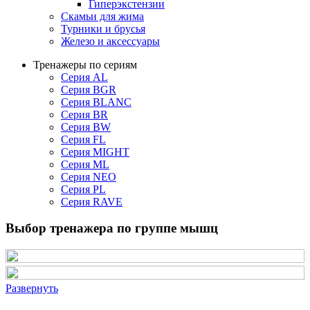
Гиперэкстензии
Скамьи для жима
Турники и брусья
Железо и аксессуары
Тренажеры по сериям
Серия AL
Серия BGR
Серия BLANC
Серия BR
Серия BW
Серия FL
Серия MIGHT
Серия ML
Серия NEO
Серия PL
Серия RAVE
Выбор тренажера по группе мышц
Развернуть