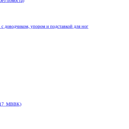
ез помоста)
доводчиком, упором и подставкой для ног
017_MBBK)