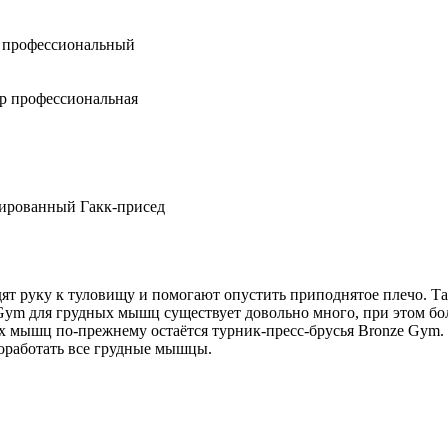
профессиональный
 профессиональная
ованный Гакк-присед
ят руку к туловищу и помогают опустить приподнятое плечо. Та
 Gym для грудных мышц существует довольно много, при этом бо
 мышц по-прежнему остаётся турник-пресс-брусья Bronze Gym.
оработать все грудные мышцы.