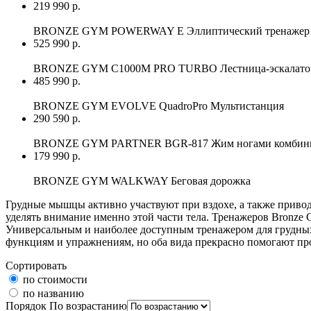
219 990 р.
BRONZE GYM POWERWAY E Эллиптический тренажер 
525 990 р.
BRONZE GYM C1000M PRO TURBO Лестница-эскалатор
485 990 р.
BRONZE GYM EVOLVE QuadroPro Мультистанция
290 590 р.
BRONZE GYM PARTNER BGR-817 Жим ногами комбинир
179 990 р.
BRONZE GYM WALKWAY Беговая дорожка
Грудные мышцы активно участвуют при вздохе, а также привод
уделять внимание именно этой части тела. Тренажеров Bronze
Универсальным и наиболее доступным тренажером для грудных
функциям и упражнениям, но оба вида прекрасно помогают пр
Сортировать
по стоимости
по названию
Порядок
По возрастанию