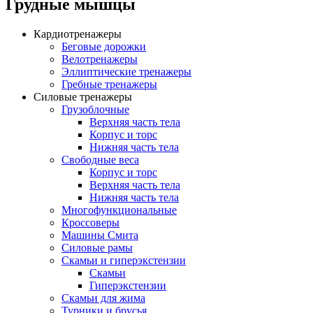
Грудные мышцы
Кардиотренажеры
Беговые дорожки
Велотренажеры
Эллиптические тренажеры
Гребные тренажеры
Силовые тренажеры
Грузоблочные
Верхняя часть тела
Корпус и торс
Нижняя часть тела
Свободные веса
Корпус и торс
Верхняя часть тела
Нижняя часть тела
Многофункциональные
Кроссоверы
Машины Смита
Силовые рамы
Скамьи и гиперэкстензии
Скамьи
Гиперэкстензии
Скамьи для жима
Турники и брусья